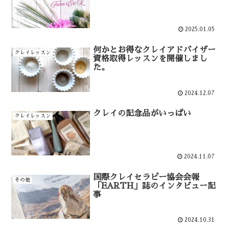
2025.01.05
何かとお得なクレイアドバイザー
クレイレッスン
資格取得レッスンを開催しまし
た。
2024.12.07
クレイの記念品がいっぱい
クレイレッスン
2024.11.07
国際クレイセラピー協会会報
その他
「EARTH」誌のインタビュー記
事
2024.10.31