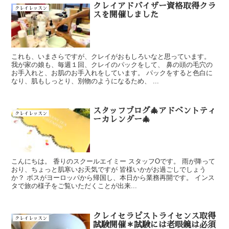
クレイアドバイザー資格取得クラ
クレイレッスン
スを開催しました
これも、いまさらですが、クレイがおもしろいなと思っています。
我が家の娘も、毎週１回、クレイのパックをして、 鼻の頭の毛穴の
お手入れと、お肌のお手入れをしています。 パックをすると色白に
なり、肌もしっとり、別物のようになるため、 ...
スタッフブログ🎄アドベントティ
クレイレッスン
ーカレンダー🎄
こんにちは。 香りのスクールエイミー スタッフOです。 雨が降って
おり、ちょっと肌寒いお天気ですが 皆様いかがお過ごしでしょう
か？ ボスがヨーロッパから帰国し、本日から業務再開です。 インス
タで旅の様子をご覧いただくことが出来...
クレイセラピストライセンス取得
クレイレッスン
試験開催＊試験には老眼鏡は必須