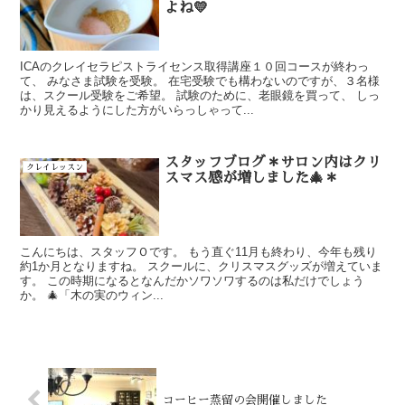
よね💛
ICAのクレイセラピストライセンス取得講座１０回コースが終わっ
て、 みなさま試験を受験。 在宅受験でも構わないのですが、３名様
は、スクール受験をご希望。 試験のために、老眼鏡を買って、 しっ
かり見えるようにした方がいらっしゃって...
スタッフブログ＊サロン内はクリ
クレイレッスン
スマス感が増しました🎄＊
こんにちは、スタッフＯです。 もう直ぐ11月も終わり、今年も残り
約1か月となりますね。 スクールに、クリスマスグッズが増えていま
す。 この時期になるとなんだかソワソワするのは私だけでしょう
か。 🎄「木の実のウィン...
コーヒー蒸留の会開催しました