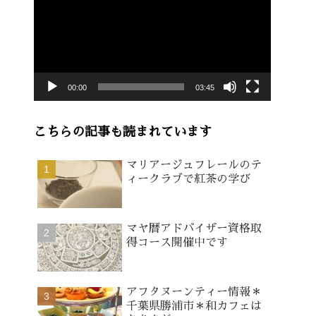
画
プ
レ
ー
00:00
03:45
ヤ
ー
こちらの記事も読まれています
マリアージュフレールのテ
ィークラブで紅茶の学び
マヤ暦アドバイザー資格取
得コース開催中です
アフタヌーンティー情報＊
千葉県勝浦市＊和カフェは