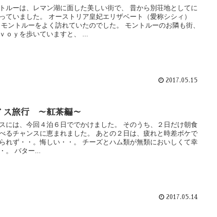
トルーは、レマン湖に面した美しい街で、 昔から別荘地としてに
っていました。 オーストリア皇妃エリザベート（愛称シシィ）
 モントルーをよく訪れていたのでした。 モントルーのお隣も街、
ｖｏｙを歩いていますと、 ...
2017.05.15
イス旅行 ～紅茶編～
スには、今回４泊６日ででかけました。 そのうち、２日だけ朝食
べるチャンスに恵まれました。 あとの２日は、疲れと時差ボケで
られず・・。悔しい・・。 チーズとハム類が無類においしくて幸
・。 バター...
2017.05.14