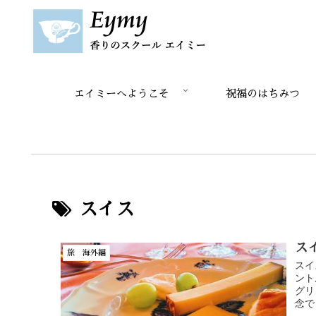
エイミーへようこそ
祝福のはちみつ
スイス
ス
旅 海外編
スイ
ント
グリ
念で