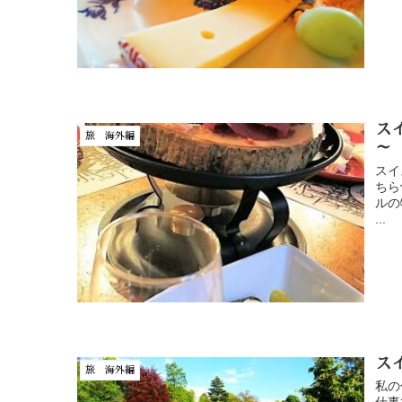
ス
旅 海外編
～
スイ
ちら
ルの
...
ス
旅 海外編
私の