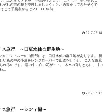
で、主人がモントルー市を訪れまして、モントルー市の市長と
れぞれの市の花を交換しましょう」とお約束をしてきたそうで
 そこで千葉市からは２０００年前...
2017.05.18
イス旅行 ～口紅水仙の群生地～
スのモントルーの山間部には、口紅水仙の群生地があります。 新
しい森の中の小道をレンジローバーで山道を行くと、 こんな風景
られるのです。 霧の中に白い花が・・。 木々の香りともに、甘い
...
2017.05.17
イス旅行 ～シシィ編～