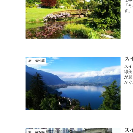
仕事
「そ
す。
ス
旅 海外編
スイ
緑美
が見
かぐわ
ス
旅 海外編