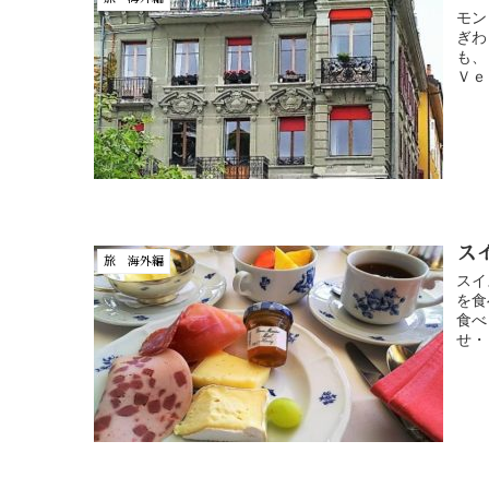
モン
ぎわ
も、
Ｖｅ
ス
旅 海外編
スイ
を食
食べ
せ・