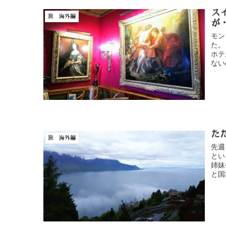
ス
旅 海外編
が
モン
た。
ホテ
ない
た
旅 海外編
先週
とい
姉妹
と国