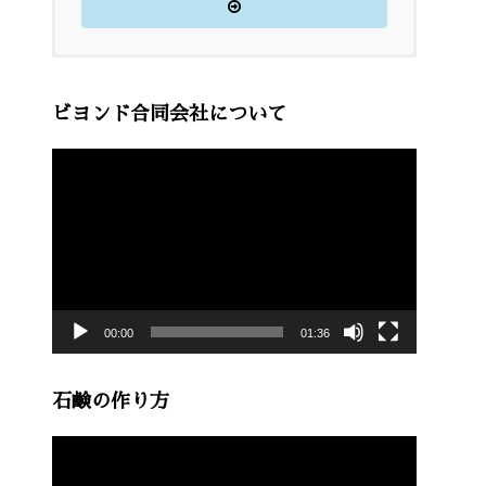
ビヨンド合同会社について
動
画
プ
レ
ー
00:00
01:36
ヤ
ー
石鹸の作り方
動