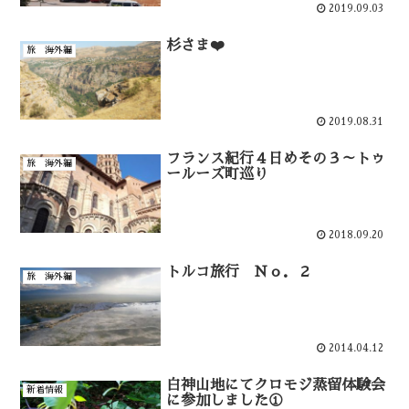
2019.09.03
杉さま❤️
旅 海外編
2019.08.31
フランス紀行４日めその３～トゥ
旅 海外編
ールーズ町巡り
2018.09.20
トルコ旅行 Ｎｏ．２
旅 海外編
2014.04.12
白神山地にてクロモジ蒸留体験会
新着情報
に参加しました①