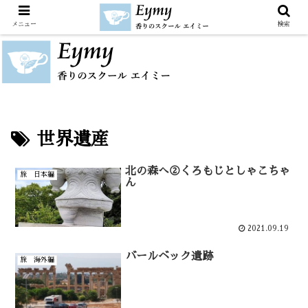
メニュー
検索
世界遺産
北の森へ②くろもじとしゃこちゃ
旅 日本編
ん
2021.09.19
バールベック遺跡
旅 海外編