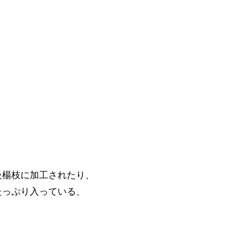
級楊枝に加工されたり、
たっぷり入っている、
。