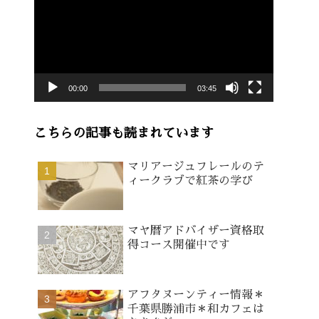
画
プ
レ
ー
00:00
03:45
ヤ
ー
こちらの記事も読まれています
マリアージュフレールのテ
ィークラブで紅茶の学び
マヤ暦アドバイザー資格取
得コース開催中です
アフタヌーンティー情報＊
千葉県勝浦市＊和カフェは