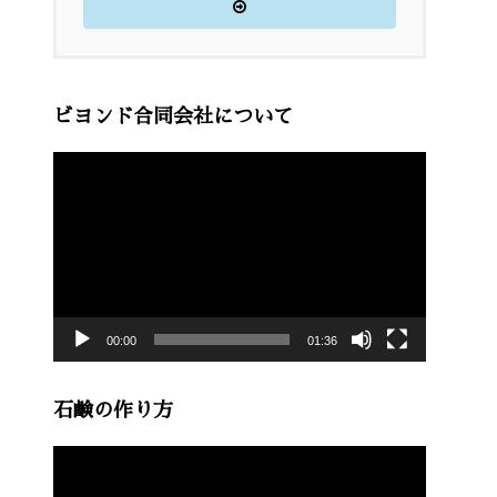
ビヨンド合同会社について
動
画
プ
レ
ー
00:00
01:36
ヤ
ー
石鹸の作り方
動