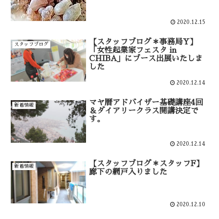
2020.12.15
【スタッフブログ＊事務局Y】
スタッフブログ
「女性起業家フェスタ in
CHIBA」にブース出展いたしま
した
2020.12.14
マヤ暦アドバイザー基礎講座4回
新着情報
＆ダイアリークラス開講決定で
す。
2020.12.14
【スタッフブログ＊スタッフF】
新着情報
廊下の網戸入りました
2020.12.10