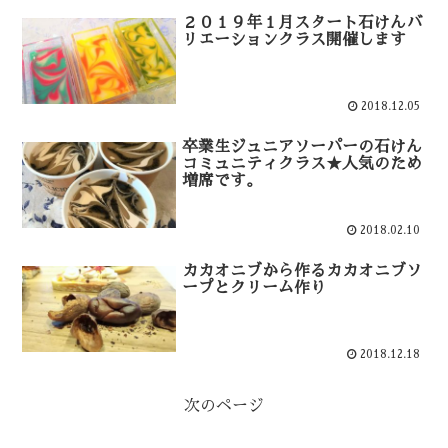
２０１９年１月スタート石けんバ
リエーションクラス開催します
2018.12.05
卒業生ジュニアソーパーの石けん
コミュニティクラス★人気のため
増席です。
2018.02.10
カカオニブから作るカカオニブソ
ープとクリーム作り
2018.12.18
次のページ