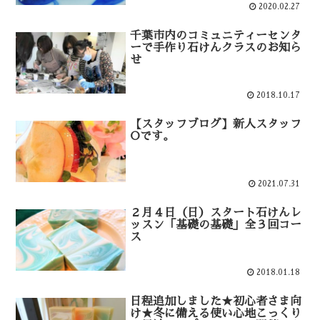
2020.02.27
千葉市内のコミュニティーセンタ
ーで手作り石けんクラスのお知ら
せ
2018.10.17
【スタッフブログ】新人スタッフ
Oです。
2021.07.31
２月４日（日）スタート石けんレ
ッスン「基礎の基礎」全３回コー
ス
2018.01.18
日程追加しました★初心者さま向
け★冬に備える使い心地こっくり