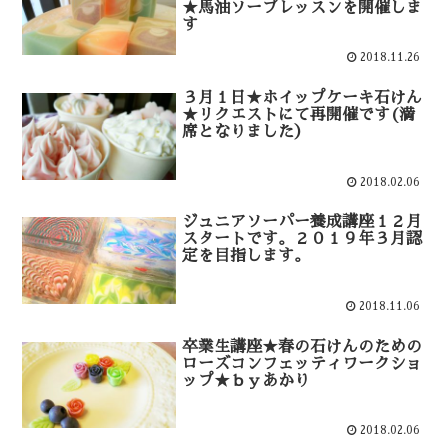
★馬油ソープレッスンを開催しま
す
2018.11.26
３月１日★ホイップケーキ石けん
★リクエストにて再開催です(満
席となりました）
2018.02.06
ジュニアソーパー養成講座１２月
スタートです。２０１９年３月認
定を目指します。
2018.11.06
卒業生講座★春の石けんのための
ローズコンフェッティワークショ
ップ★ｂｙあかり
2018.02.06