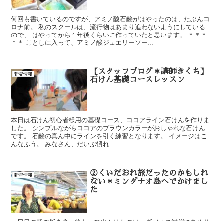
何回も書いているのですが、アミノ酸石鹸がはやったのは、たぶんコ
ロナ前。 私のスクールは、流行物はあまり追わないようにしている
ので、 はやってから１年後くらいに作っていたと思います。 ＊＊＊
＊＊ ことしに入って、アミノ酸ジュエリーソー...
【スタッフブログ＊講師きくち】
新着情報
石けん基礎コースレッスン
本日は石けん初心者様用の基礎コース、ココアライン石けんを作りま
した。 シンプルながらココアのブラウンカラーがおしゃれな石けん
です。 石鹸の真ん中にラインを引く練習となります。 イメージはこ
んなふう。 みなさん、だいぶ慣れ...
②くいだおれ旅だったのかもしれ
新着情報
ない＊ミンダナオ島へでかけまし
た