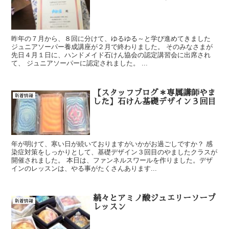
昨年の７月から、８回に分けて、ゆるゆる～と学び進めてきました
ジュニアソーパー養成講座が２月で終わりました。 そのみなさまが
先日４月１日に、ハンドメイド石けん協会の認定講習会に出席され
て、 ジュニアソーパーに認定されました。 ...
【スタッフブログ＊専属講師やま
新着情報
した】石けん基礎デザイン３回目
年が明けて、寒い日が続いておりますがいかがお過ごしですか？ 感
染症対策をしっかりとして、基礎デザイン３回目のやましたクラスが
開催されました。 本日は、ファンネルスワールを作りました。デザ
インのレッスンは、やる事がたくさんあります...
続々とアミノ酸ジュエリーソープ
新着情報
レッスン