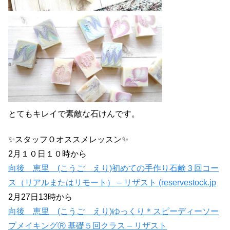
とてもキレイで素敵な石けんです。
✨スタッフＯオススメレッスン✨
2月１０日１０時から
向後 恵里 (こうご えり)初めての手作り石鹸３回コー
ス（リアルまたはリモート） – リザスト (reservestock.jp
2月27日13時から
向後 恵里 (こうご えり)ゆっくり＊スピーディーソー
プメイキングⓇ 基礎５回クラス – リザスト