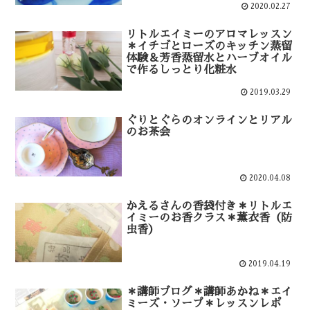
2020.02.27
リトルエイミーのアロマレッスン
＊イチゴとローズのキッチン蒸留
体験＆芳香蒸留水とハーブオイル
で作るしっとり化粧水
2019.03.29
ぐりとぐらのオンラインとリアル
のお茶会
2020.04.08
かえるさんの香袋付き＊リトルエ
イミーのお香クラス＊薫衣香（防
虫香）
2019.04.19
＊講師ブログ＊講師あかね＊エイ
ミーズ・ソープ＊レッスンレポ