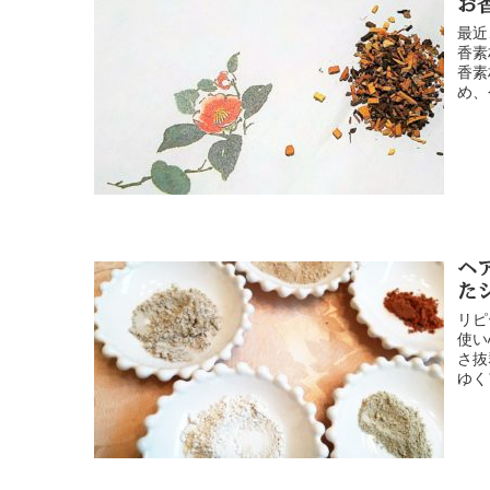
お
最近
香素
香素
め、
ヘ
た
リピ
使い
さ抜
ゆく