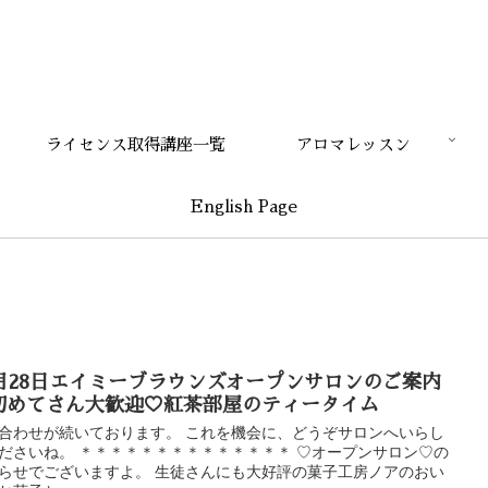
ライセンス取得講座一覧
アロマレッスン
English Page
1月28日エイミーブラウンズオープンサロンのご案内
初めてさん大歓迎♡紅茶部屋のティータイム
合わせが続いております。 これを機会に、どうぞサロンへいらし
ださいね。 ＊＊＊＊＊＊＊＊＊＊＊＊＊＊ ♡オープンサロン♡の
らせでございますよ。 生徒さんにも大好評の菓子工房ノアのおい