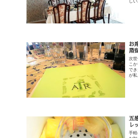
しい
お
蒸
次世
こか
でき
が私
五
レ
手軽