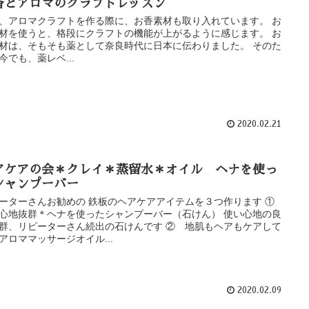
香とアロマのクラフトレッスン
、アロマクラフトを作る際に、お香素材も取り入れています。 お
材を使うと、格段にクラフトの機能が上がるように感じます。 お
材は、そもそも薬として奈良時代に日本に伝わりました。 そのた
今でも、薬レベ...
2020.02.21
アケアの会＊クレイ＊蒸留水＊オイル ヘナを使っ
シャンプーバー
ーターさんお勧めの 鉄板のヘアケアアイテムを３つ作ります ①
心地抜群＊ヘナを使ったシャンプーバー（石けん） 使い心地の良
群、リピーターさん続出の石けんです ② 地肌もヘアもケアして
アロママッサージオイル...
2020.02.09