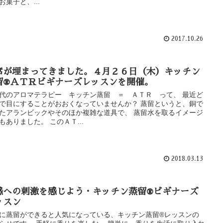
お菓子と、...
2017.10.26
席が埋まってきました。４月２６日（木）キッチン
留®ＡＴＲビギナーズレッスンを開催。
代のアロマテラピー キッチン蒸留 ＝ ＡＴＲ って、 最近ど
で目にすることがおおくなっていませんか？ 蒸留というと、銅で
たアランビックやそのほか複雑な道具で、 蒸留水を取るイメージ
もありました。 このＡＴ...
2018.03.13
感への刺激を感じよう・キッチン蒸留®ビギナーズ
ッスン
に蒸留ができると人気になっている、キッチン蒸留®レッスンの