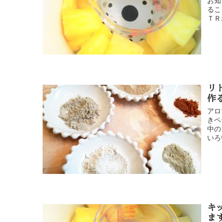
お知
るこ
ＴＲ
リ
作
アロ
きペ
中の
いろ
キ
ま