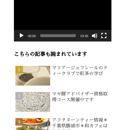
画
プ
レ
ー
00:00
03:45
ヤ
ー
こちらの記事も読まれています
マリアージュフレールのテ
ィークラブで紅茶の学び
マヤ暦アドバイザー資格取
得コース開催中です
アフタヌーンティー情報＊
千葉県勝浦市＊和カフェは