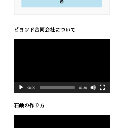
ビヨンド合同会社について
動
画
プ
レ
ー
00:00
01:36
ヤ
ー
石鹸の作り方
動