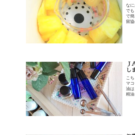
なに
でも
で簡
留協
Ｊ
し
こち
マコ
油は
精油