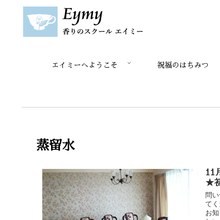
エイミーへようこそ
祝福のはちみつ
蒸留水
1
★
問い
てく
お知