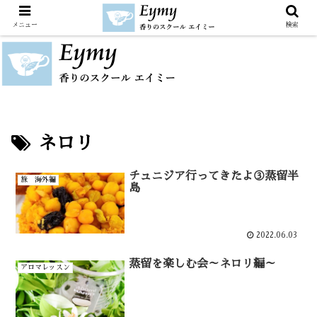
メニュー
検索
ネロリ
チュニジア行ってきたよ③蒸留半
旅 海外編
島
2022.06.03
蒸留を楽しむ会～ネロリ編～
アロマレッスン