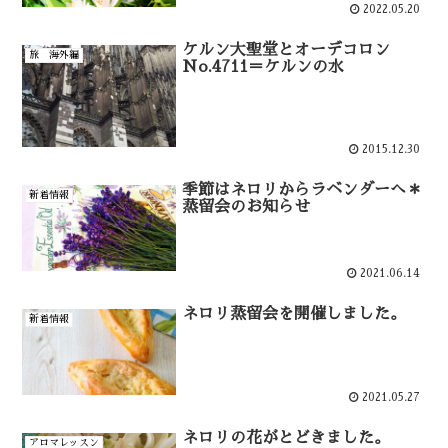
2022.05.20
ケルン大聖堂とオーデコロン
旅 海外編
No.4711＝ケルンの水
2015.12.30
季節はネロリからラベンダーへ＊
新着情報
蒸留会のお知らせ
2021.06.14
ネロリ蒸留会を開催しました。
新着情報
2021.05.27
ネロリの花がとどきました。
アロマレッスン