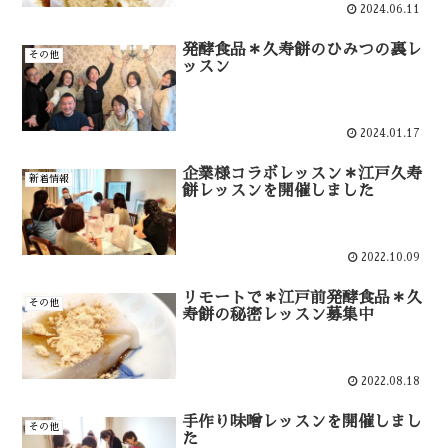
2024.06.11
発酵食品＊久寿餅のひみつの裏レ
その他
ッスン
2024.01.17
企業様コラボレッスン＊江戸久寿
新着情報
餅レッスンを開催しました
2022.10.09
リモートで＊江戸前発酵食品＊久
その他
寿餅の秘密レッスン募集中
2022.08.18
手作り味噌レッスンを開催しまし
その他
た