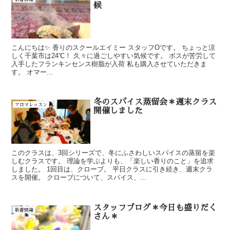
候
こんにちは✨ 香りのスクールエイミー スタッフOです。 ちょっと涼
しく千葉市は24℃！ 久々に過ごしやすい気候です。 ボスが苦労して
入手したフランキンセンス樹脂が入荷 私も購入させていただきま
す。 オマー...
冬のスパイス蒸留会＊週末クラス
アロマレッスン
開催しました
このクラスは、3回シリーズで、冬にふさわしいスパイスの蒸留を楽
しむクラスです。 理論を学ぶよりも、「楽しい香りのこと」を追求
しました。 1回目は、クローブ。 平日クラスに引き続き、週末クラ
スを開催。 クローブについて、スパイス、...
スタッフブログ＊今日も盛りだく
新着情報
さん＊