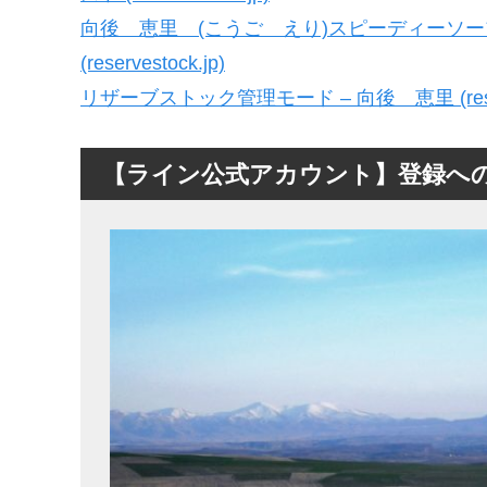
向後 恵里 (こうご えり)スピーディーソー
(reservestock.jp)
リザーブストック管理モード – 向後 恵里 (reserve
【ライン公式アカウント】登録へ