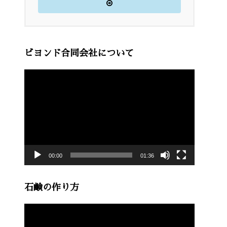
ビヨンド合同会社について
動
画
プ
レ
ー
00:00
01:36
ヤ
ー
石鹸の作り方
動