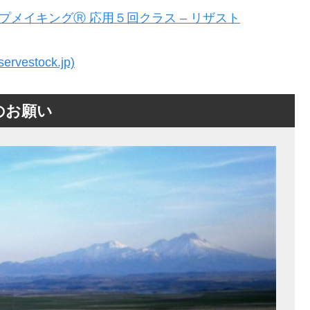
プメイキングⓇ 応用５回クラス – リザスト
stock.jp)
のお願い