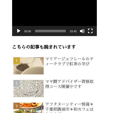
画
プ
レ
ー
00:00
03:45
ヤ
ー
こちらの記事も読まれています
マリアージュフレールのテ
ィークラブで紅茶の学び
マヤ暦アドバイザー資格取
得コース開催中です
アフタヌーンティー情報＊
千葉県勝浦市＊和カフェは