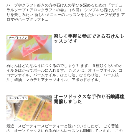
ハーブやクラフト好きの方や石けんの学びを深めるための 「ナチュ
ラルソープ＋アロマクラフトの会」（６回） シンプルな石けんづく
りを楽しみたい 新しいメニューのレッスンをしたい ハーブが好き ア
ロマやハーブクラフト...
楽しく手軽に参加できる石けんレ
ソープレッスン
ッスンです
石けんはどんなふうにつくるのでしょう？ まず、５種類くらいのオ
イルをはかってボールに入れます。 たとえば、オリーブオイル、コ
コナツオイル、パームオイル、ひまし油、ひまわり油、 パーム核
油、椿油、マカデミアナッツオイル、アボカドオイル、...
オーソドックスな手作り石鹸講座
ソープレッスン
開催しました
最近、スピーディースピーディーと続いていましたが、 ごく普通
の、オーソドックスに作る石けんレッスンも開催しています。 この