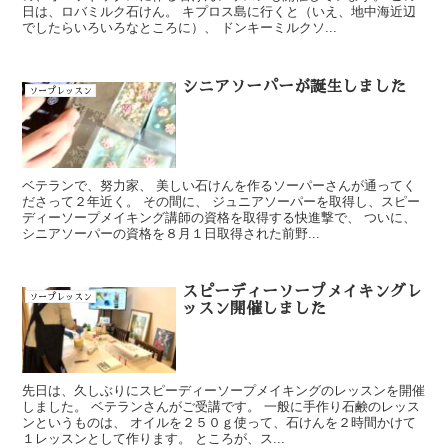
日は、ロバミルク石けん。 キプロス島に行くと（いえ、地中海近辺
でしたらいろいろなところに）、 ドンキーミルクソ...
シニアソーパーが誕生しました
ソープレッスン
ベテランで、努力家、 美しい石けんを作るソーパーさんが通ってく
ださって２年近く。 その間に、 ジュニアソーパーを取得し、スピー
ディーソープメイキング講師の資格を取得する快進撃で、 ついに、
シニアソーパーの資格を８月１日取得された前野...
スピーディーソープメイキングレ
ソープレッスン
ッスン開催しました
先日は、久しぶりにスピーディーソープメイキングのレッスンを開催
しました。 ベテランさんがご受講です。 一般に手作り石鹸のレッス
ンというものは、 オイルを２５０ｇ使って、石けんを２時間かけて
１レッスンとして作ります。 ところが、ス...