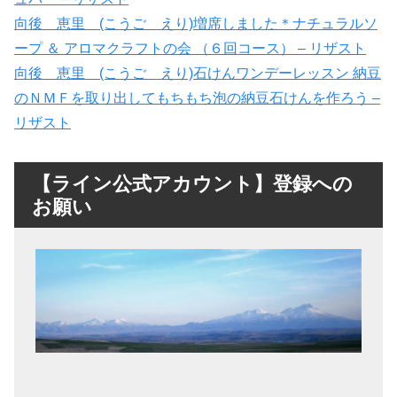
向後 恵里 (こうご えり)増席しました＊ナチュラルソ
ープ ＆ アロマクラフトの会 （６回コース） – リザスト
向後 恵里 (こうご えり)石けんワンデーレッスン 納豆
のＮＭＦを取り出してもちもち泡の納豆石けんを作ろう –
リザスト
【ライン公式アカウント】登録への
お願い