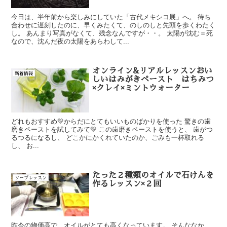
今日は、半年前から楽しみにしていた「古代メキシコ展」へ。 待ち
合わせに遅刻したのに、早くみたくて、のしのしと先頭を歩くわたく
し。 あんまり写真がなくて、残念なんですが・・。 太陽が沈む＝死
なので、沈んだ夜の太陽をあらわして...
オンライン&リアルレッスンおい
新着情報
しいはみがきペースト はちみつ
×クレイ×ミントウォーター
どれもおすすめ💛からだにとてもいいものばかりを使った 驚きの歯
磨きペーストを試してみて💛 この歯磨きペーストを使うと、 歯がつ
るつるになるし、 どこかにかくれていたのか、ごみも一杯取れる
し、 お...
たった２種類のオイルで石けんを
ソープレッスン
作るレッスン×２回
昨今の物価高で、オイルがとても高くなっています。 そんななか、