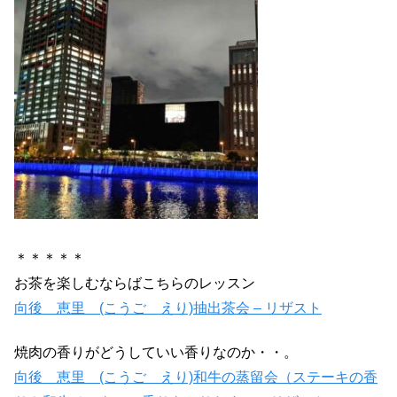
＊＊＊＊＊
お茶を楽しむならばこちらのレッスン
向後 恵里 (こうご えり)抽出茶会 – リザスト
焼肉の香りがどうしていい香りなのか・・。
向後 恵里 (こうご えり)和牛の蒸留会（ステーキの香