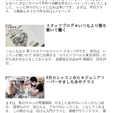
なるべく少ないオイルで手作り石鹸を作るというレッスンをいたしま
した。 レシピ作りのヒントになれば幸いです。 まずは、平日クラ
ス。 ２種類んオイルで作る石けん×２バッチ...
スタッフブログ＊いつもより落ち
新着情報
着いて働く
こんにちは☺ 香りのスクールエイミー スタッフOです。 本日は、レ
ッスンが無いので 10月に出展する「セラピーワールド東京2025」の
打ち合わせなどをしております。 必殺技を仕込み中 開催日 10月24
日...
9月のレッスンから＊ジュニアソ
レッスン開催報告
ーパーやましたあやクラス
まずは、私のサロンの専属講師、やましたあやのレッスンからご紹
介。 器用なので、石けんも、アロマのレッスンも、こなしてくれま
す。 この秋からは、石けん入門クラスと、基礎デザインクラス、 畑