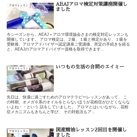
AEAJアロマ検定対策講座開催し
アロマレッスン
ました
今シーズンから、AEAJ＝アロマ環境協会さまの検定対応レッスンも
開催しています。 アロマ検定は、２級、１級と検定があり、１級を
受験後、アロマアドバイザー認定講座ご受講後、所定の手続きを経る
と、AEAJのアロマアドバイザー資格を取得できます...
いつもの生活の合間のエイミー
アロマレッスン
先日は、快適に過ごすためのアロマテラピーレッスンがあって、 こ
の時期、オメガ６系のオイルをとらないほうが花粉症がひどくならな
いよね・・という 話をしていました。 アロマとはいいながら、花粉
症メカニズムもきちんと学び、 その対処法もア...
国産精油レッスン2回目を開催し
アロマレッスン
ました