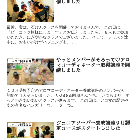
催しました
最近、実は、石けんクラスを開催しておりませんで、 この日は、
「ピーコック模様にしまーす」とお伝えしましたら、 ８人もご参加
いただき、にぎやかなクラスでございました。 そして、レッスン途
中に、おもいがけずハプニングも。 ...
やっとメンバーがそろって♡アロ
レッスン開催報告
マコーディネーター取得講座を開
講しました
１０月受験予定のアロマコーディネーター養成講座のメンバーが、
初めて４人そろいました。 いわゆる同期さんたち。 いつもより、ず
っとわきあいあいとクラスが進みます。 この日は、アロマの歴史や
あの有名なハンガリーウォーターづ...
ジュニアソーパー養成講座９月認
レッスン開催報告
定コースがスタートしました