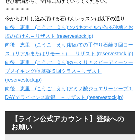
ぜひ新潟から、全国に広げていってください。
＊＊＊＊＊
今からお申し込み頂ける石けんレッスンは以下の通り
向後 恵里 (こうご えり)ツバキオイルで作る砂糖とお
塩の石けん – リザスト (reservestock.jp)
向後 恵里 (こうご えり)初めての手作り石鹸３回コー
ス（リアルまたはリモート） – リザスト (reservestock.jp)
向後 恵里 (こうご えり)ゆっくり＊スピーディーソー
プメイキングⓇ 基礎５回クラス – リザスト
(reservestock.jp)
向後 恵里 (こうご えり)アミノ酸ジュエリーソープ１
DAYでライセンス取得 – リザスト (reservestock.jp)
【ライン公式アカウント】登録への
お願い