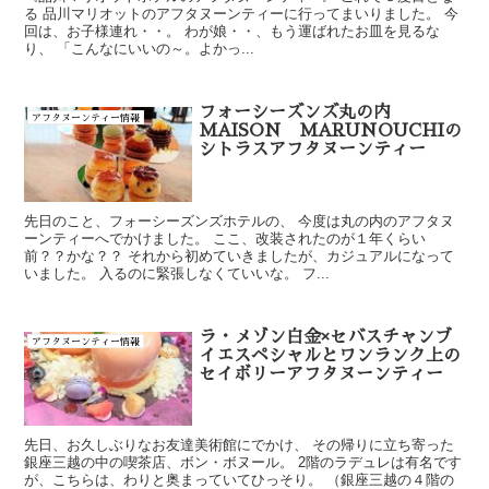
る 品川マリオットのアフタヌーンティーに行ってまいりました。 今
回は、お子様連れ・・。 わが娘・・、もう運ばれたお皿を見るな
り、 「こんなにいいの～。よかっ...
フォーシーズンズ丸の内
アフタヌーンティー情報
MAISON MARUNOUCHIの
シトラスアフタヌーンティー
先日のこと、フォーシーズンズホテルの、 今度は丸の内のアフタヌ
ーンティーへでかけました。 ここ、改装されたのが１年くらい
前？？かな？？ それから初めていきましたが、カジュアルになって
いました。 入るのに緊張しなくていいな。 フ...
ラ・メゾン白金×セバスチャンブ
アフタヌーンティー情報
イエスペシャルとワンランク上の
セイボリーアフタヌーンティー
先日、お久しぶりなお友達美術館にでかけ、 その帰りに立ち寄った
銀座三越の中の喫茶店、ボン・ボヌール。 2階のラデュレは有名です
が、こちらは、わりと奥まっていてひっそり。 （銀座三越の４階の