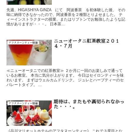
先週、HIGASHIYA GINZA にて 阿波番茶 を初体験した後、 その
味に納得できなかったので、阿波番茶を２種類とりよせました。 テ
ィーインストラクターの授業、またはリプトンでお勉強したような記
憶がありますが・・・。 日本茶...
ニューオータニ紅茶教室２０１
アフタヌーンティー情報
４・７月
≪ニューオータニでの紅茶教室≫ ２か月に一回のお楽しみで通って
いるお教室。 本当に気分が上がります。 今日はセイロンティーを味
わいます。 まずはウェルカムドリンク。 ジュレとハーブティーのセ
パレートタイプ。 ...
期待は、またもや裏切られなかっ
アフタヌーンティー情報
た・・・。
《品川マリオットホテルのアフタヌーンティー》 これで３度目とな