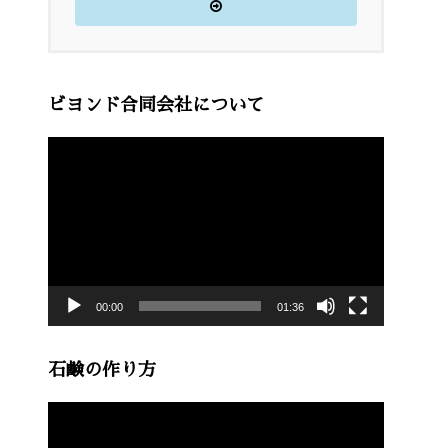
ビヨンド合同会社について
動
画
プ
レ
ー
00:00
01:36
ヤ
ー
石鹸の作り方
動