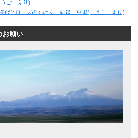
うご えり)
桜蜜とローズの石けん｜向後 恵里(こうご えり)
のお願い