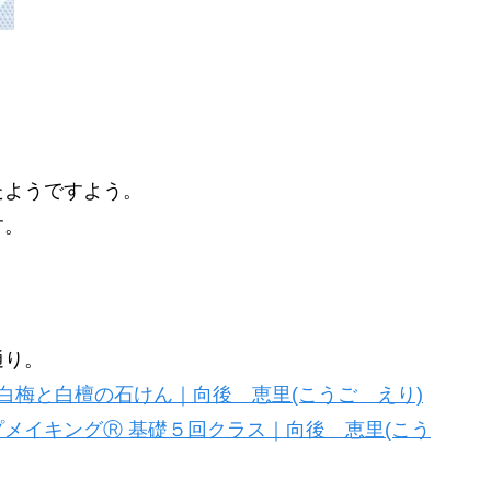
たようですよう。
す。
通り。
白梅と白檀の石けん｜向後 恵里(こうご えり)
メイキングⓇ 基礎５回クラス｜向後 恵里(こう