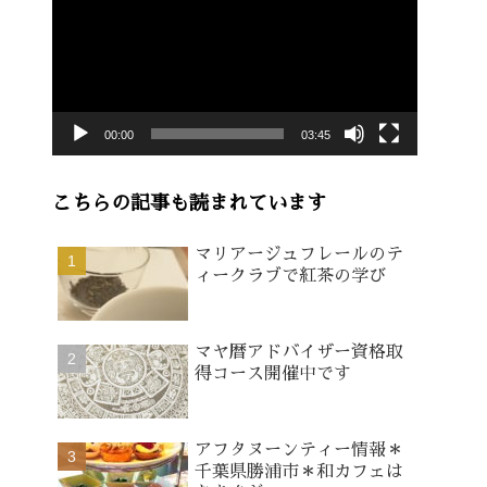
画
プ
レ
ー
00:00
03:45
ヤ
ー
こちらの記事も読まれています
マリアージュフレールのテ
ィークラブで紅茶の学び
マヤ暦アドバイザー資格取
得コース開催中です
アフタヌーンティー情報＊
千葉県勝浦市＊和カフェは