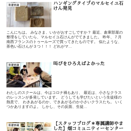
ハンギングタイプのマルセイユ石
新着情報
けん発見
こんにちは。 みなさま、いかがおすごしですか？ 最近、倉庫部屋の
整理をしていたら、マルセイユ石けんがでてきました。 昨年、７月
南西フランスのトゥールーズで買ってきたものです。 似たような、
茶色い石けんが３つ！！！ どれがマ...
叫びをひろえばよかった
新着情報
わたしのスクールは、今はコロナ禍もあり、 最近は、小さなクラス
のレッスンが多発しています。 どうしても学びたいという生徒様の
熱意で、 わきあがるのか、できあがるのか小さいクラスたち。 いく
つかありますのよ。 しかし、その反面、生徒...
【スタッフブログ＊専属講師やま
新着情報
した】畑コミュニティーセンター