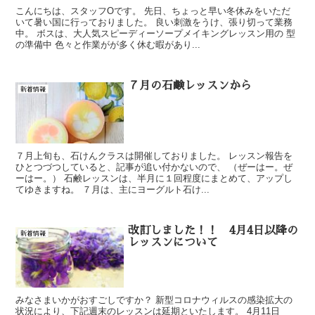
こんにちは、スタッフOです。 先日、ちょっと早い冬休みをいただ
いて暑い国に行っておりました。 良い刺激をうけ、張り切って業務
中。 ボスは、大人気スピーディーソープメイキングレッスン用の 型
の準備中 色々と作業がが多く休む暇があり...
７月の石鹸レッスンから
新着情報
７月上旬も、石けんクラスは開催しておりました。 レッスン報告を
ひとつづつしていると、記事が追い付かないので、 （ぜーはー。ぜ
ーはー。） 石鹸レッスンは、半月に１回程度にまとめて、アップし
てゆきますね。 ７月は、主にヨーグルト石け...
改訂しました！！ 4月4日以降の
新着情報
レッスンについて
みなさまいかがおすごしですか？ 新型コロナウィルスの感染拡大の
状況により、下記週末のレッスンは延期といたします。 4月11日