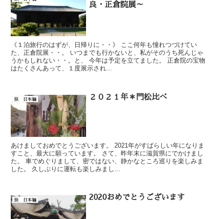
良・正倉院展～
《１泊旅行のはずが、日帰りに・・》 ここ何年も憧れつづけてい
た、正倉院展・・。 いつまでも行かないと、私がそのうち死んじゃ
うかもしれない・・。と、 今年は予定を立てました。 正倉院の宝物
はたくさんあって、１度展示され...
２０２１年＊門松比べ
旅 日本編
あけましておめでとうございます。 2021年がすばらしい年になりま
すこと、最大に願っています。 さて、昨年末に滋賀県にでかけまし
た。 車でめぐりまして、密ではない、静かなところ巡りを楽しみま
した。 久しぶりに運転も楽しみまし...
2020おめでとうございます
旅 日本編