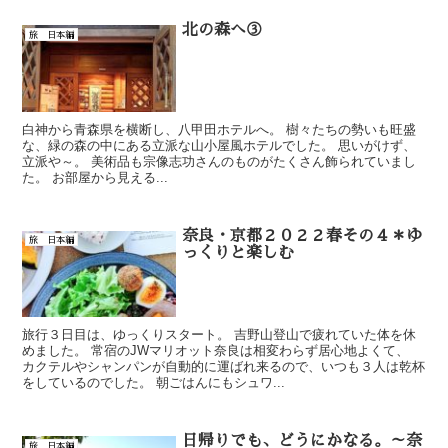
北の森へ③
旅 日本編
白神から青森県を横断し、八甲田ホテルへ。 樹々たちの勢いも旺盛
な、緑の森の中にある立派な山小屋風ホテルでした。 思いがけず、
立派や～。 美術品も宗像志功さんのものがたくさん飾られていまし
た。 お部屋から見える...
奈良・京都２０２２春その４＊ゆ
旅 日本編
っくりと楽しむ
旅行３日目は、ゆっくりスタート。 吉野山登山で疲れていた体を休
めました。 常宿のJWマリオット奈良は相変わらず居心地よくて、
カクテルやシャンパンが自動的に運ばれ来るので、いつも３人は乾杯
をしているのでした。 朝ごはんにもシュワ...
日帰りでも、どうにかなる。～奈
旅 日本編