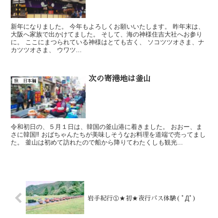
新年になりました。 今年もよろしくお願いいたします。 昨年末は、
大阪へ家族で出かけてました。 そして、海の神様住吉大社へお参り
に。 ここにまつられている神様はとても古く、 ソコツツオさま、ナ
カツツオさま、 ウワツ...
次の寄港地は釜山
旅 日本編
令和初日の、５月１日は、韓国の釜山港に着きました。 おおー、ま
さに韓国‼️ おばちゃんたちが美味しそうなお料理を道端で売ってまし
た。 釜山は初めて訪れたので船から降りてわたくしも観光...
岩手紀行①★初★夜行バス体験( ﾟДﾟ)