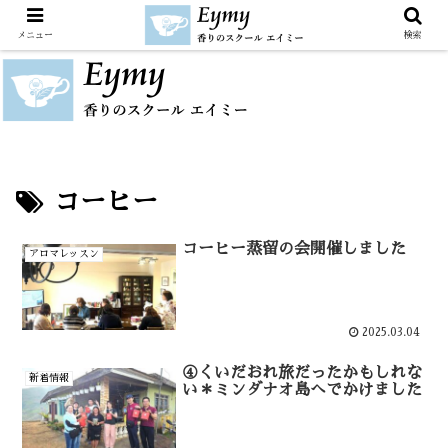
メニュー
検索
コーヒー
コーヒー蒸留の会開催しました
アロマレッスン
2025.03.04
④くいだおれ旅だったかもしれな
新着情報
い＊ミンダナオ島へでかけました