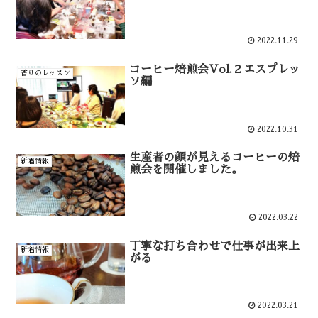
2022.11.29
コーヒー焙煎会Vol.２エスプレッ
香りのレッスン
ソ編
2022.10.31
生産者の顔が見えるコーヒーの焙
新着情報
煎会を開催しました。
2022.03.22
丁寧な打ち合わせで仕事が出来上
新着情報
がる
2022.03.21