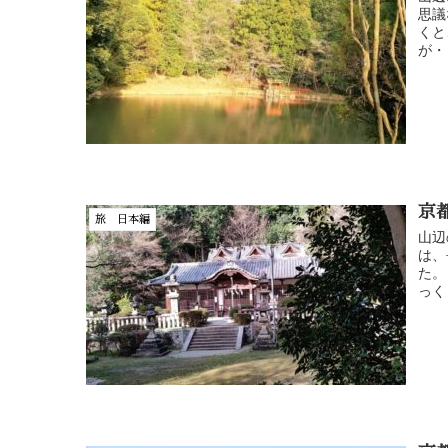
思議
くと
が・・
京
旅 日本編
山辺
は、
た。
っく