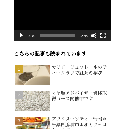
画
プ
レ
ー
00:00
03:45
ヤ
ー
こちらの記事も読まれています
マリアージュフレールのテ
ィークラブで紅茶の学び
マヤ暦アドバイザー資格取
得コース開催中です
アフタヌーンティー情報＊
千葉県勝浦市＊和カフェは