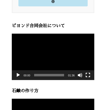
ビヨンド合同会社について
動
画
プ
レ
ー
00:00
01:36
ヤ
ー
石鹸の作り方
動