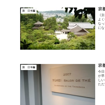
京
旅 日本編
《京
よく
なっ
にな
京都
旅 日本編
今日
が早
しい
ただ