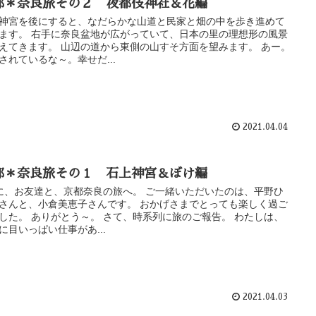
都＊奈良旅その２ 夜都伎神社＆花編
神宮を後にすると、なだらかな山道と民家と畑の中を歩き進めて
ます。 右手に奈良盆地が広がっていて、日本の里の理想形の風景
えてきます。 山辺の道から東側の山すそ方面を望みます。 あー。
されているな～。幸せだ...
2021.04.04
都＊奈良旅その１ 石上神宮＆ぼけ編
に、お友達と、京都奈良の旅へ。 ご一緒いただいたのは、平野ひ
さんと、小倉美恵子さんです。 おかげさまでとっても楽しく過ご
した。 ありがとう～。 さて、時系列に旅のご報告。 わたしは、
に目いっぱい仕事があ...
2021.04.03