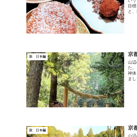
いう
目標
と、
京
旅 日本編
山辺
た。
神体
まし
京
旅 日本編
山辺