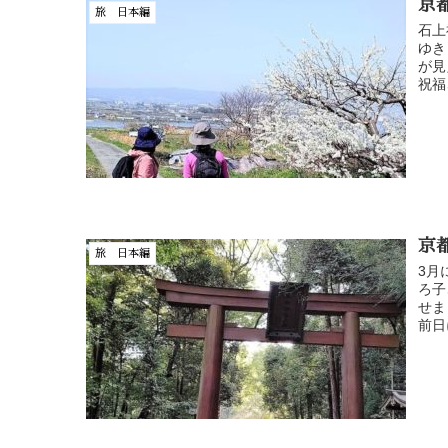
京
旅 日本編
石上
ゆき
が見
祝福
京
旅 日本編
3月
ろ子
せま
前日