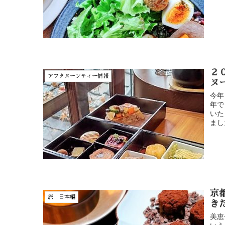
２
アフタヌーンティー情報
ヌ
今年
年で
いた
まし
京
旅 日本編
き
美恵