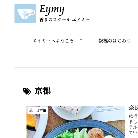
エイミーへようこそ
祝福のはちみつ
京都
奈
旅 日本編
旅行
まし
テル
てい