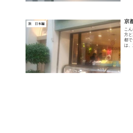
京都
旅 日本編
こん
方と
都で
は、