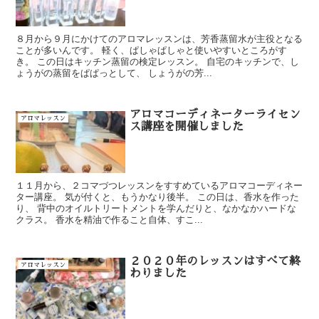
８月から９月にかけてのアロマレッスンは、芳香蒸留水が主役となる
ことが多いんです。 軽く、ぱしゃぱしゃと使いやすいところがす
き。 この日はキッチン蒸留の検定レッスン。 自宅のキッチンで、し
ょうがの蒸留をぱぱっとして、 しょうがの芳...
アロマコーディネーターライセン
アロマレッスン
ス講座を開催しました
１１月から、２コマづつレッスンをすすめているアロマコーディネー
ター講座。 気が付くと、もうかなり後半。 この日は、香水を作った
り、 背中のオイルトリートメントを学んだりと、なかなかハードな
クラス。 香水を精油で作ること自体、すこ...
２０２０年のレッスンはすべて終
アロマレッスン
わりました