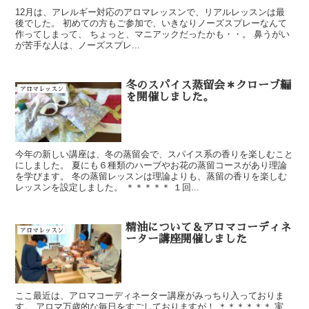
12月は、アレルギー対応のアロマレッスンで、リアルレッスンは最
後でした。 初めての方もご参加で、いきなりノーズスプレーなんて
作ってしまって、 ちょっと、マニアックだったかも・・。 鼻うがい
が苦手な人は、ノーズスプレ...
冬のスパイス蒸留会＊クローブ編
アロマレッスン
を開催しました。
今年の新しい講座は、冬の蒸留会で、スパイス系の香りを楽しむこと
にしました。 夏にも６種類のハーブやお花の蒸留コースがあり理論
を学びます。 冬の蒸留レッスンは理論よりも、蒸留の香りを楽しむ
レッスンを設定しました。 ＊＊＊＊＊ １回...
精油について＆アロマコーディネ
アロマレッスン
ーター講座開催しました
ここ最近は、アロマコーディネーター講座がみっちり入っておりま
す。 アロマ万歳的な毎日をすごしておりますが！ ＊＊＊＊＊＊ 実