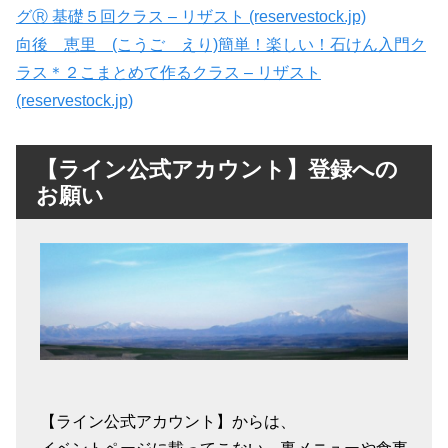
グⓇ 基礎５回クラス – リザスト (reservestock.jp)
向後 恵里 (こうご えり)簡単！楽しい！石けん入門ク
ラス＊２こまとめて作るクラス – リザスト
(reservestock.jp)
【ライン公式アカウント】登録への
お願い
【ライン公式アカウント】からは、