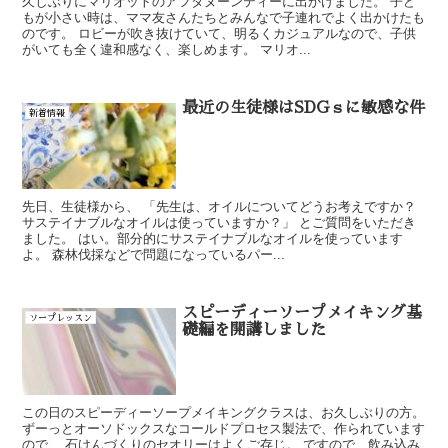
久しぶりにマリオットのアフタヌーンティーに出かけました。 子ど
もが小さい時は、ママ友さんたちとみんなで子連れでよく出かけたも
のです。 ロビーが吹き抜けていて、明るくカジュアルなので、子供
がいても全く違和感なく、楽しめます。 マリオ...
最近の生徒様はSDGｓに敏感な件
新着情報
先日、生徒様から、 「先生は、オイルについてどうお考えですか？
サステイナブルなオイルは使っていますか？」 とご質問をいただき
ました。 はい。部分的にサステイナブルなオイルを使っています
よ。 森林伐採などで問題になっているパー...
スピーディーソープメイキング基
ソープレッスン
礎編を開講しました
この日のスピーディーソープメイキングクラスは、お久しぶりの方。
ずーっとオーソドックスなコールドプロセス製法で、作られています
ので、 石けんづくりのセオリーはよくご存じ。 ですので、飲み込み