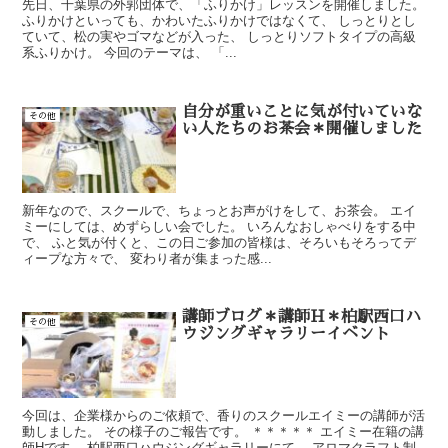
先日、千葉県の外郭団体で、「ふりかけ」レッスンを開催しました。
ふりかけといっても、かわいたふりかけではなくて、 しっとりとし
ていて、松の実やゴマなどが入った、 しっとりソフトタイプの高級
系ふりかけ。 今回のテーマは、 「...
自分が重いことに気が付いていな
その他
い人たちのお茶会＊開催しました
新年なので、スクールで、ちょっとお声がけをして、お茶会。 エイ
ミーにしては、めずらしい会でした。 いろんなおしゃべりをする中
で、 ふと気が付くと、この日ご参加の皆様は、そろいもそろってデ
ィープな方々で、 変わり者が集まった感...
講師ブログ＊講師H＊柏駅西口ハ
その他
ウジングギャラリーイベント
今回は、企業様からのご依頼で、香りのスクールエイミーの講師が活
動しました。 その様子のご報告です。 ＊＊＊＊＊ エイミー在籍の講
師Hです。 柏駅西口ハウジングギャラリーにて、 アロマクラフト制