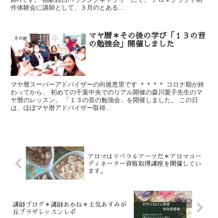
作体験会に講師として、３月のとある...
マヤ暦＊その後の学び「１３の音
その他
の勉強会」開催しました
マヤ暦スーパーアドバイザーの向後恵里です ＊＊＊＊ コロナ期が終
わってから、 初めての千葉中央でのリアル開催の森川愛子先生のマ
ヤ暦のレッスン。 「１３の音の勉強会」を開催しました。 この日
は、ほぼマヤ暦アドバイザー取得...
アロマはリベラルアーツだ＊アロマコー
ディネーター資格取得講座を開催してい
ます。
講師ブログ＊講師あかね＊土気あすみが
丘プラザレッスンレポ