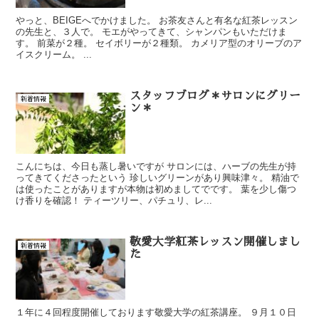
やっと、BEIGEへでかけました。 お茶友さんと有名な紅茶レッスン
の先生と、３人で。 モエがやってきて、シャンパンもいただけま
す。 前菜が２種。 セイボリーが２種類。 カメリア型のオリーブのア
イスクリーム。 ...
スタッフブログ＊サロンにグリー
新着情報
ン＊
こんにちは、今日も蒸し暑いですが サロンには、ハーブの先生が持
ってきてくださったという 珍しいグリーンがあり興味津々。 精油で
は使ったことがありますが本物は初めましてでです。 葉を少し傷つ
け香りを確認！ ティーツリー、パチュリ、レ...
敬愛大学紅茶レッスン開催しまし
新着情報
た
１年に４回程度開催しております敬愛大学の紅茶講座。 ９月１０日