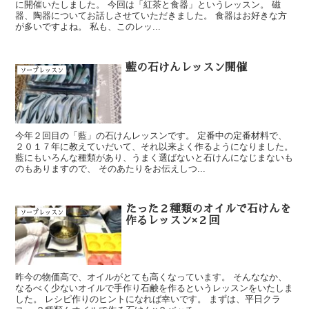
に開催いたしました。 今回は「紅茶と食器」というレッスン。 磁
器、陶器についてお話しさせていただきました。 食器はお好きな方
が多いですよね。 私も、このレッ...
藍の石けんレッスン開催
ソープレッスン
今年２回目の「藍」の石けんレッスンです。 定番中の定番材料で、
２０１７年に教えていだいて、それ以来よく作るようになりました。
藍にもいろんな種類があり、うまく選ばないと石けんになじまないも
のもありますので、 そのあたりをお伝えしつ...
たった２種類のオイルで石けんを
ソープレッスン
作るレッスン×２回
昨今の物価高で、オイルがとても高くなっています。 そんななか、
なるべく少ないオイルで手作り石鹸を作るというレッスンをいたしま
した。 レシピ作りのヒントになれば幸いです。 まずは、平日クラ