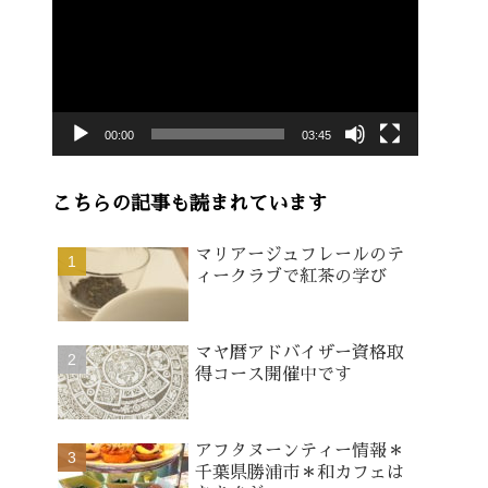
画
プ
レ
ー
00:00
03:45
ヤ
ー
こちらの記事も読まれています
マリアージュフレールのテ
ィークラブで紅茶の学び
マヤ暦アドバイザー資格取
得コース開催中です
アフタヌーンティー情報＊
千葉県勝浦市＊和カフェは