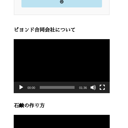
ビヨンド合同会社について
動
画
プ
レ
ー
00:00
01:36
ヤ
ー
石鹸の作り方
動