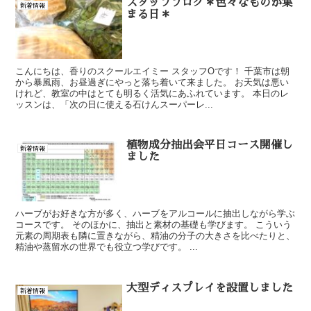
スタッフブログ＊色々なものが集
新着情報
まる日＊
こんにちは、香りのスクールエイミー スタッフOです！ 千葉市は朝
から暴風雨、お昼過ぎにやっと落ち着いて来ました。 お天気は悪い
けれど、教室の中はとても明るく活気にあふれています。 本日のレ
ッスンは、「次の日に使える石けんスーパーレ...
植物成分抽出会平日コース開催し
新着情報
ました
ハーブがお好きな方が多く、ハーブをアルコールに抽出しながら学ぶ
コースです。 そのほかに、抽出と素材の基礎も学びます。 こういう
元素の周期表も隣に置きながら、精油の分子の大きさを比べたりと、
精油や蒸留水の世界でも役立つ学びです。 ...
大型ディスプレイを設置しました
新着情報