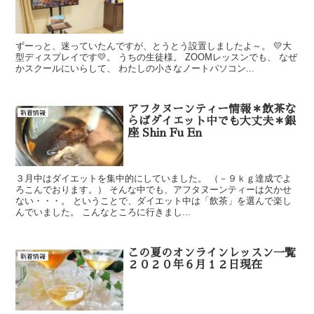
ずーっと、迷っていたんですが、とうとう設置しましたよ～。 💛大
型ディスプレイです💛。 うちの生徒様。 ZOOMレッスンでも、 なぜ
かスクールにいらして、 わたしの小さなノートパソコン...
アフタヌーンティー情報＊飲茶な
新着情報
らばダイエット中でも大丈夫＊銀
座 Shin Fu En
３月中はダイエットを集中的にしていました。 （－９ｋｇ達成でよ
ろこんでおります。） そんな中でも、アフタヌーンティーは欠かせ
ない・・・。 ということで、ダイエット中は「飲茶」を選んで楽し
んでいました。 こんなところに行きまし...
この夏のオンラインレッスン一覧
新着情報
２０２０年６月１２日現在