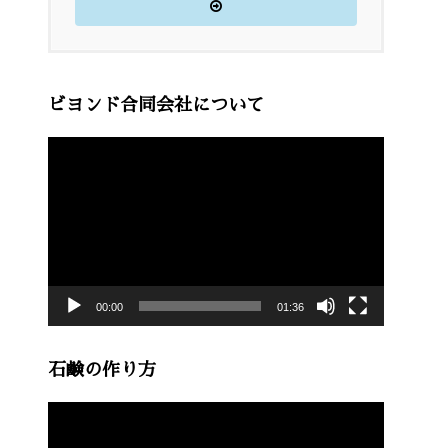
ビヨンド合同会社について
動
画
プ
レ
ー
00:00
01:36
ヤ
ー
石鹸の作り方
動