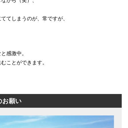
しながら（笑）、
、
立ててしまうのが、常ですが、
なと感激中。
進むことができます。
のお願い