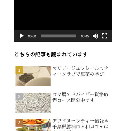
画
プ
レ
ー
00:00
03:45
ヤ
ー
こちらの記事も読まれています
マリアージュフレールのテ
ィークラブで紅茶の学び
マヤ暦アドバイザー資格取
得コース開催中です
アフタヌーンティー情報＊
千葉県勝浦市＊和カフェは