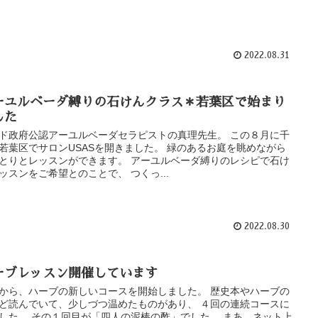
2022.08.31
ーユルベーダ縛りの石けんクラス＊若葉区で始まり
した
ド政府公認アーユルベーダセラピストの真理先生。 この８月に千
若葉区でサロンUSASを開きました。 緑のあるお庭を眺めながら
とりとレッスンができます。 アーユルベーダ縛りのレシピで石け
ッスンをご希望とのことで、 つくっ...
2022.08.30
ーブレッスン開催しています
から、ハーブの新しいコースを開始しました。 歴史本やハーブの
ど読んでいて、少しづつ温めたものがあり、 ４回の連続コースに
した。 その１回目が「四人の泥棒の酢」でした。 まあ、ネット上