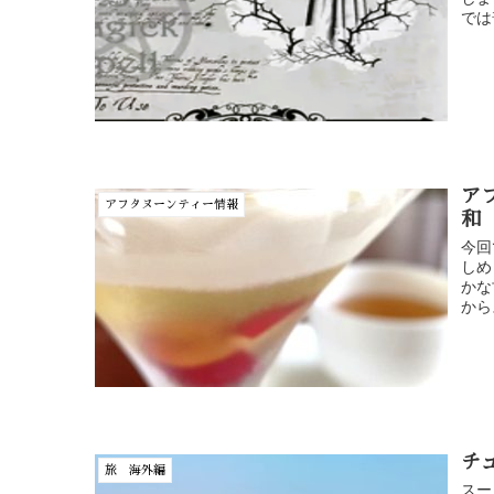
では
ア
アフタヌーンティー情報
和
今回
しめ
かな
から
チ
旅 海外編
スー