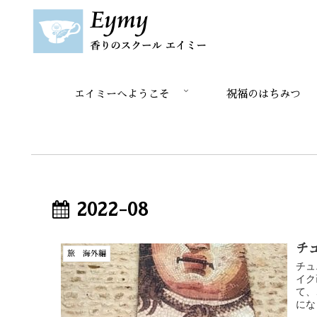
エイミーへようこそ
祝福のはちみつ
2022-08
チ
旅 海外編
チュ
イク
て、
にな