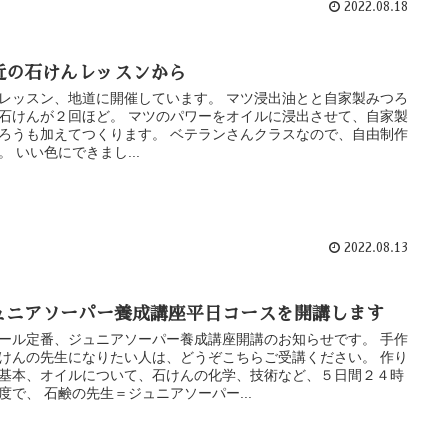
2022.08.18
近の石けんレッスンから
レッスン、地道に開催しています。 マツ浸出油とと自家製みつろ
石けんが２回ほど。 マツのパワーをオイルに浸出させて、自家製
ろうも加えてつくります。 ベテランさんクラスなので、自由制作
。 いい色にできまし...
2022.08.13
ュニアソーパー養成講座平日コースを開講します
ール定番、ジュニアソーパー養成講座開講のお知らせです。 手作
けんの先生になりたい人は、どうぞこちらご受講ください。 作り
基本、オイルについて、石けんの化学、技術など、５日間２４時
度で、 石鹸の先生＝ジュニアソーパー...