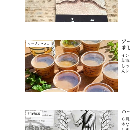
ア
ソープレッスン
ま
イン
葉市
しっ
んレ
ハ
新着情報
８月
本な
しま