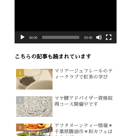
画
プ
レ
ー
00:00
03:45
ヤ
ー
こちらの記事も読まれています
マリアージュフレールのテ
ィークラブで紅茶の学び
マヤ暦アドバイザー資格取
得コース開催中です
アフタヌーンティー情報＊
千葉県勝浦市＊和カフェは