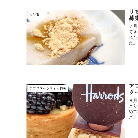
リ
その他
募
７月
てき
れた
た。
ア
アフタヌーンティー情報
タ
８月
とり
めて
ど、