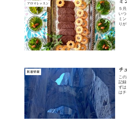
ミ
アロマレッスン
５月
いつ
ミン
りが
チ
新着情報
この
記録
ずは
はチ