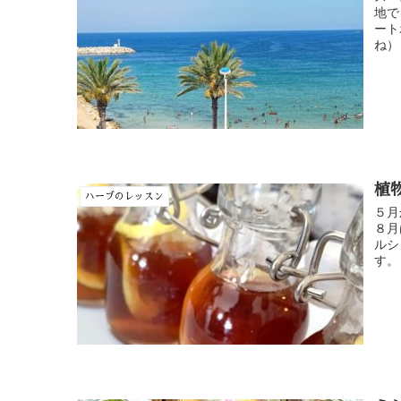
地で
ート
ね）
植
ハーブのレッスン
５月
８月
ルシ
す。