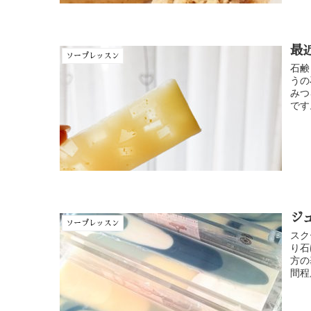
最
ソープレッスン
石鹸
うの
みつ
です
ジ
ソープレッスン
スク
り石
方の
間程