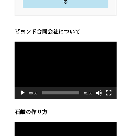
ビヨンド合同会社について
動
画
プ
レ
ー
00:00
01:36
ヤ
ー
石鹸の作り方
動