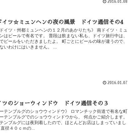
2016.01.08
ドイツ☆ミュンヘンの夜の風景 ドイツ通信その4
ドイツ・州都ミュンヘンの１２月のあかりたち》 南ドイツ・ミュ
ンはビールで有名です。 普段は飲まない私も、ドイツ旅行中は、
でビールをいただきましたよ。 町ごとにビールの味が違うので、
ないわけにはいきません。 ...
2016.01.07
イツのショーウィンドウ ドイツ通信その３
ーテンブルグのショウウィンドウ》 ロマンチック街道で有名な町
ーテンブルグでのショウウィンドウから、 何点かご紹介します。
テンブルグには夜到着したので、ほとんどお店はしまっていまし
 直径４０ｃｍの...