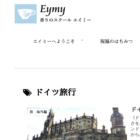
エイミーへようこそ
祝福のはちみつ
ドイツ旅行
ド
旅 海外編
《ド
さを
ンド
から