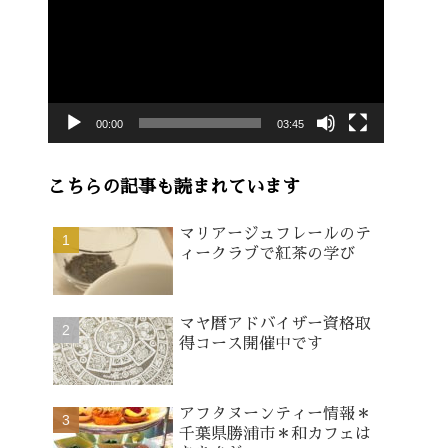
画
プ
レ
ー
00:00
03:45
ヤ
ー
こちらの記事も読まれています
マリアージュフレールのテ
ィークラブで紅茶の学び
マヤ暦アドバイザー資格取
得コース開催中です
アフタヌーンティー情報＊
千葉県勝浦市＊和カフェは