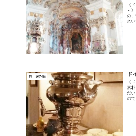
《ド
～》
の、
れい
ド
旅 海外編
《ド
素朴
だい
ので