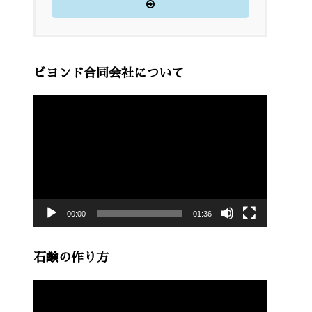
ビヨンド合同会社について
動
画
プ
レ
ー
00:00
01:36
ヤ
ー
石鹸の作り方
動