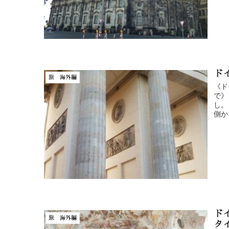
ド
旅 海外編
《ド
で》
し。
側か
ド
旅 海外編
タ