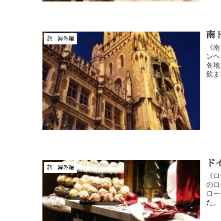
南
旅 海外編
《南
ンヘ
各地
飲ま
ド
旅 海外編
《ロ
のロ
ロー
た。