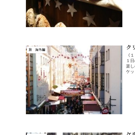
ク
旅 海外編
《１
１日
楽し
ケッ
ケ