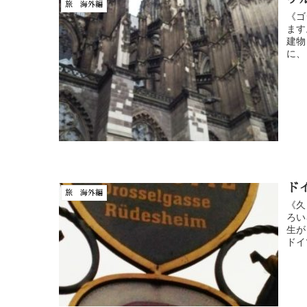
旅 海外編
《ゴ
ます
建物
に、
ド
旅 海外編
《久
ろい
生が
ドイ