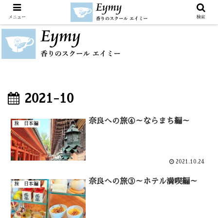
メニュー
検索
2021-10
奈良への旅④～ならまち編～
旅 日本編
2021.10.24
奈良への旅③～ホテル満喫編～
旅 日本編