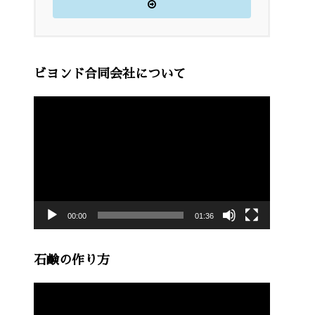
ビヨンド合同会社について
動
画
プ
レ
ー
00:00
01:36
ヤ
ー
石鹸の作り方
動