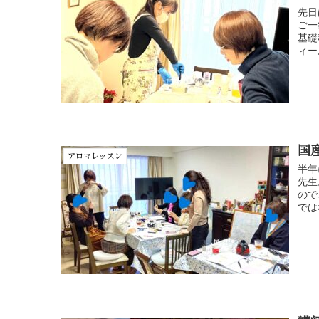
先日
ご一
基礎
ィー
国
アロマレッスン
半年
先生
ので
では