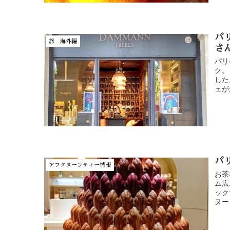
パ
旅 海外編
さ
パリ
ク。
した
ェが
パ
アフタヌーンティー情報
お茶
ム広
ック
ヌー