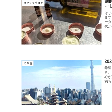
講
スタッフブログ
ー
はじ
ます
ータ
代か
2
その他
希望
き、
心が
満ちた