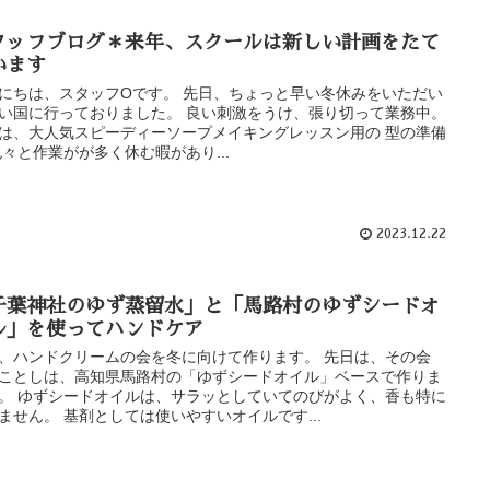
タッフブログ＊来年、スクールは新しい計画をたて
います
にちは、スタッフOです。 先日、ちょっと早い冬休みをいただい
い国に行っておりました。 良い刺激をうけ、張り切って業務中。
は、大人気スピーディーソープメイキングレッスン用の 型の準備
色々と作業がが多く休む暇があり...
2023.12.22
千葉神社のゆず蒸留水」と「馬路村のゆずシードオ
ル」を使ってハンドケア
、ハンドクリームの会を冬に向けて作ります。 先日は、その会
ことしは、高知県馬路村の「ゆずシードオイル」ベースで作りま
。 ゆずシードオイルは、サラッとしていてのびがよく、香も特に
ません。 基剤としては使いやすいオイルです...