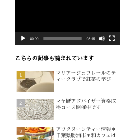
画
プ
レ
ー
00:00
03:45
ヤ
ー
こちらの記事も読まれています
マリアージュフレールのテ
ィークラブで紅茶の学び
マヤ暦アドバイザー資格取
得コース開催中です
アフタヌーンティー情報＊
千葉県勝浦市＊和カフェは