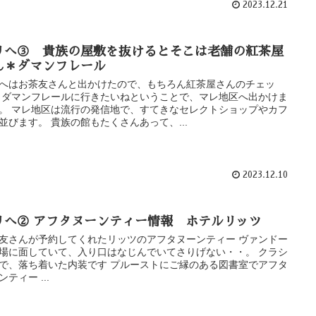
2023.12.21
リへ③ 貴族の屋敷を抜けるとそこは老舗の紅茶屋
ん＊ダマンフレール
へはお茶友さんと出かけたので、もちろん紅茶屋さんのチェッ
 ダマンフレールに行きたいねということで、マレ地区へ出かけま
。 マレ地区は流行の発信地で、すてきなセレクトショップやカフ
並びます。 貴族の館もたくさんあって、...
2023.12.10
リへ② アフタヌーンティー情報 ホテルリッツ
友さんが予約してくれたリッツのアフタヌーンティー ヴァンドー
場に面していて、入り口はなじんでいてさりげない・・。 クラシ
で、落ち着いた内装です プルーストにご縁のある図書室でアフタ
ンティー ...