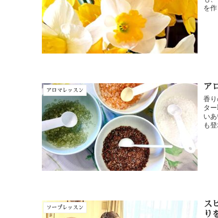
を作
ア
アロマレッスン
香り
ター
いあ
も登
ス
ソープレッスン
り