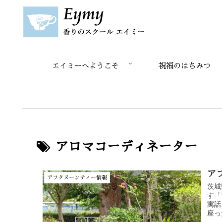
エイミーへようこそ
祝福のはちみつ
アロマコーディネーター
ア
アフタヌーンティー情報
茨城
す「
寓話
座っ