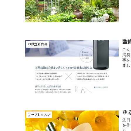
監
お役立ち情報
こん
消臭
事を
まし
ゆ
ソープレッスン
先日
を作
も、