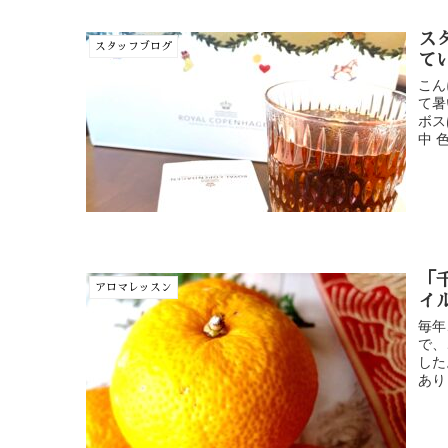
ス
スタッフブログ
て
こん
て暑
ボス
中 
「
アロマレッスン
イ
毎年
で、
した
あり