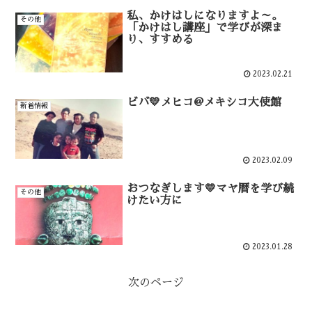
私、かけはしになりますよ～。
その他
「かけはし講座」で学びが深ま
り、すすめる
2023.02.21
ビバ💛メヒコ@メキシコ大使館
新着情報
2023.02.09
おつなぎします💛マヤ暦を学び続
その他
けたい方に
2023.01.28
次のページ