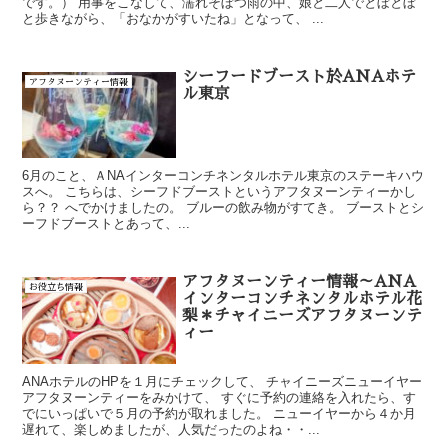
です。） 用事をこなして、濡れそぼつ雨の中、娘と二人でとぼとぼ
と歩きながら、「おなかがすいたね」となって、 ...
シーフードブースト於ANAホテ
アフタヌーンティー情報
ル東京
6月のこと、ＡNAインターコンチネンタルホテル東京のステーキハウ
スへ。 こちらは、シーフドブーストというアフタヌーンティーかし
ら？？ へでかけましたの。 ブルーの飲み物がすてき。 ブーストとシ
ーフドブーストとあって、...
アフタヌーンティー情報～ANA
お役立ち情報
インターコンチネンタルホテル花
梨＊チャイニーズアフタヌーンテ
ィー
ANAホテルのHPを１月にチェックして、 チャイニーズニューイヤー
アフタヌーンティーをみかけて、 すぐに予約の連絡を入れたら、す
でにいっぱいで５月の予約が取れました。 ニューイヤーから４か月
遅れて、楽しめましたが、人気だったのよね・・...