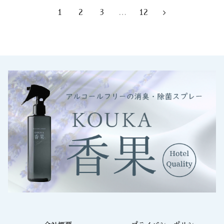
1
2
3
…
12