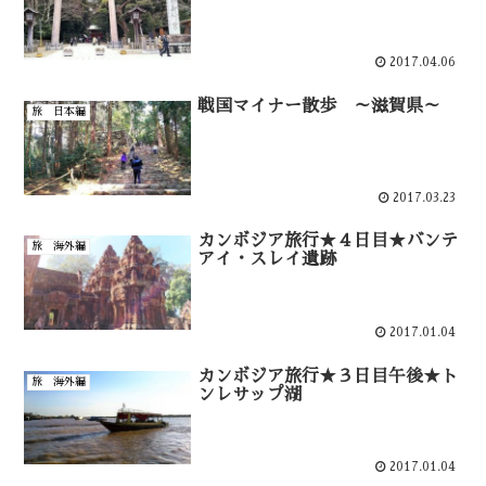
2017.04.06
戦国マイナー散歩 ～滋賀県～
旅 日本編
2017.03.23
カンボジア旅行★４日目★バンテ
旅 海外編
アイ・スレイ遺跡
2017.01.04
カンボジア旅行★３日目午後★ト
旅 海外編
ンレサップ湖
2017.01.04