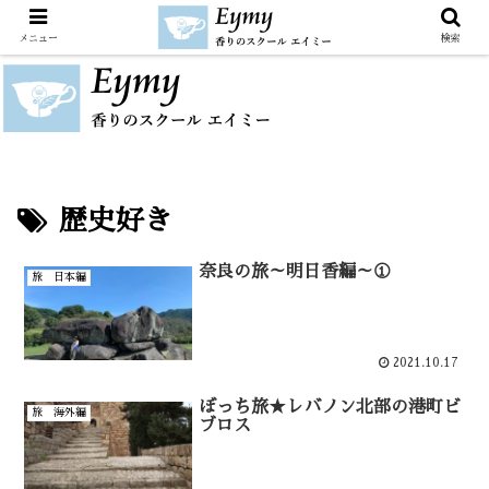
メニュー
検索
歴史好き
奈良の旅～明日香編～①
旅 日本編
2021.10.17
ぼっち旅★レバノン北部の港町ビ
旅 海外編
ブロス