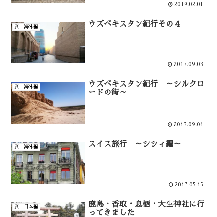
2019.02.01
ウズベキスタン紀行その４
旅 海外編
2017.09.08
ウズベキスタン紀行 ～シルクロ
旅 海外編
ードの街～
2017.09.04
スイス旅行 ～シシィ編～
旅 海外編
2017.05.15
鹿島・香取・息栖・大生神社に行
旅 日本編
ってきました