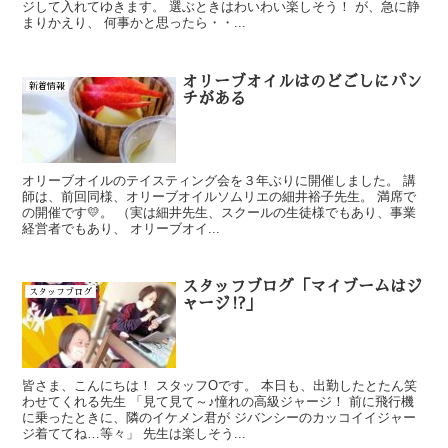
ジして入れてゆきます。 選ぶときはわいわい楽しそう！ が、急に静
まりかえり、 何事かと思ったら・・...
オリーブオイルはのどごしにパン
新着情報
チがある
オリーブオイルのテイスティング会を３年ぶりに開催しました。 講
師は、前回同様、オリーブオイルソムリエの細井裕子先生。 満席で
の開催です💛。 （実は細井先生、スクールの生徒様でもあり、事業
経営者でもあり、 オリーブオイ...
スタッフブログ「マイブームはジ
スタッフブログ
ャージ⁉」
皆さま、こんにちは！ スタッフOです。 本日も、出勤したとたん笑
わせてくれる先生 「見て見て～♪憧れの高級ジャージ！ 前に飛行機
に乗ったときに、隣のイケメン君が ジバンシーのカッコイイジャー
ジ着ててね…等々」 先生は楽しそう...