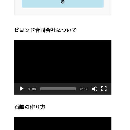
ビヨンド合同会社について
動
画
プ
レ
ー
00:00
01:36
ヤ
ー
石鹸の作り方
動