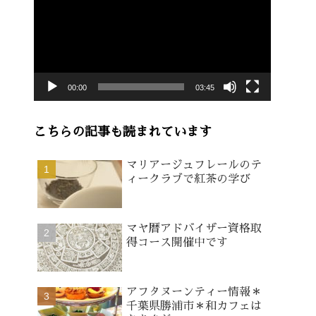
画
プ
レ
ー
00:00
03:45
ヤ
ー
こちらの記事も読まれています
マリアージュフレールのテ
ィークラブで紅茶の学び
マヤ暦アドバイザー資格取
得コース開催中です
アフタヌーンティー情報＊
千葉県勝浦市＊和カフェは