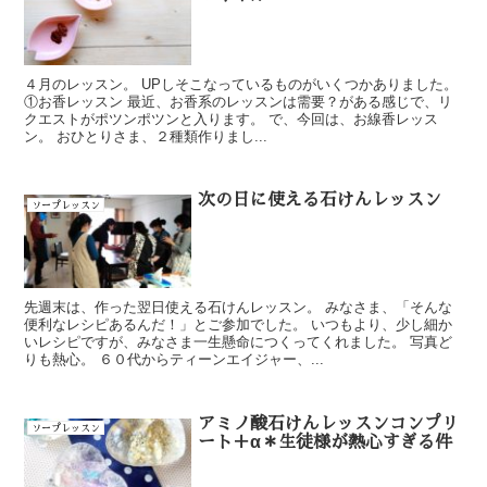
４月のレッスン。 UPしそこなっているものがいくつかありました。
①お香レッスン 最近、お香系のレッスンは需要？がある感じで、リ
クエストがポツンポツンと入ります。 で、今回は、お線香レッス
ン。 おひとりさま、２種類作りまし...
次の日に使える石けんレッスン
ソープレッスン
先週末は、作った翌日使える石けんレッスン。 みなさま、「そんな
便利なレシピあるんだ！」とご参加でした。 いつもより、少し細か
いレシピですが、みなさま一生懸命につくってくれました。 写真ど
りも熱心。 ６０代からティーンエイジャー、...
アミノ酸石けんレッスンコンプリ
ソープレッスン
ート＋α＊生徒様が熱心すぎる件