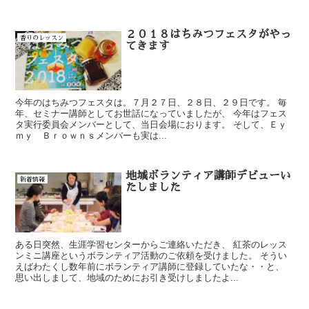
２０１８はちみつフェスタがやっ
香りのレッスン
てきます
今年のはちみつフェスタは。７月２７日、２８日、２９日です。 毎
年、セミナー講師としてお世話になっていましたが、 今年はフェス
タ実行委員会メンバーとして、当日会場におります。 そして、Ｅｙ
ｍｙ Ｂｒｏｗｎｓメンバーも実は...
地域ボランティア講師デビューい
新着情報
たしました
ある日突然、生涯学習センターからご連絡いただき、 紅茶のレッス
ンミニ講座というボランティア活動のご依頼を受けました。 そうい
えばわたくし数年前にボランティア講師に登録していたな・・と、
思い出しまして、地域のためにお引き受けしましたよ...