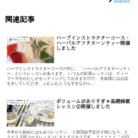
erikogo
関連記事
ハーブインストラクターコース・
香りのレッスン
ハーバルアフタヌーンティー開催
しました
ハーブインストラクターコースの中に、「ハーバルアフタヌーンティ
ー」というレッスンがあります。 いつもの紅茶レッスンは、ティー
フーズをわたしがセッティングしておきますので、 生徒様にはお話
をきいていただき、ふむふむとうなずきながら...
ボリュームがありすぎ＊基礎蜂蜜
アロマレッスン
レッスン②開催しました
今年から始めたはちみつレッスン。 １回完結予定が２回になり、と
うとう３回コースレッスンにまとまりそうです。 ＊＊＊＊＊ この日