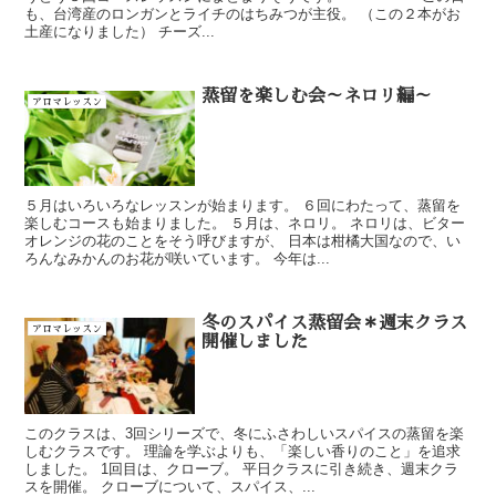
も、台湾産のロンガンとライチのはちみつが主役。 （この２本がお
土産になりました） チーズ...
蒸留を楽しむ会～ネロリ編～
アロマレッスン
５月はいろいろなレッスンが始まります。 ６回にわたって、蒸留を
楽しむコースも始まりました。 ５月は、ネロリ。 ネロリは、ビター
オレンジの花のことをそう呼びますが、 日本は柑橘大国なので、い
ろんなみかんのお花が咲いています。 今年は...
冬のスパイス蒸留会＊週末クラス
アロマレッスン
開催しました
このクラスは、3回シリーズで、冬にふさわしいスパイスの蒸留を楽
しむクラスです。 理論を学ぶよりも、「楽しい香りのこと」を追求
しました。 1回目は、クローブ。 平日クラスに引き続き、週末クラ
スを開催。 クローブについて、スパイス、...