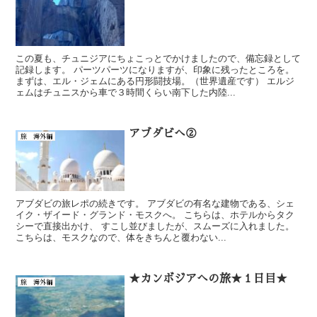
この夏も、チュニジアにちょこっとでかけましたので、備忘録として
記録します。 パーツパーツになりますが、印象に残ったところを。
まずは、エル・ジェムにある円形闘技場。（世界遺産です） エルジ
ェムはチュニスから車で３時間くらい南下した内陸...
アブダビへ②
旅 海外編
アブダビの旅レポの続きです。 アブダビの有名な建物である、シェ
イク・ザイード・グランド・モスクへ。 こちらは、ホテルからタク
シーで直接出かけ、 すこし並びましたが、スムーズに入れました。
こちらは、モスクなので、体をきちんと覆わない...
★カンボジアへの旅★１日目★
旅 海外編