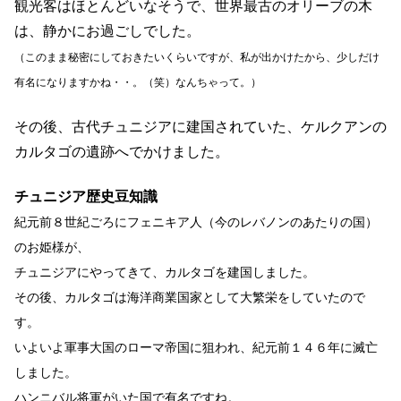
観光客はほとんどいなそうで、世界最古のオリーブの木
は、静かにお過ごしでした。
（このまま秘密にしておきたいくらいですが、私が出かけたから、少しだけ
有名になりますかね・・。（笑）
なんちゃって。）
その後、古代チュニジアに建国されていた、ケルクアンの
カルタゴの遺跡へでかけました。
チュニジア歴史豆知識
紀元前８世紀ごろにフェニキア人（今のレバノンのあたりの国）
のお姫様が、
チュニジアにやってきて、カルタゴを建国しました。
その後、カルタゴは海洋商業国家として大繁栄をしていたので
す。
いよいよ軍事大国のローマ帝国に狙われ、紀元前１４６年に滅亡
しました。
ハンニバル将軍がいた国で有名ですね。