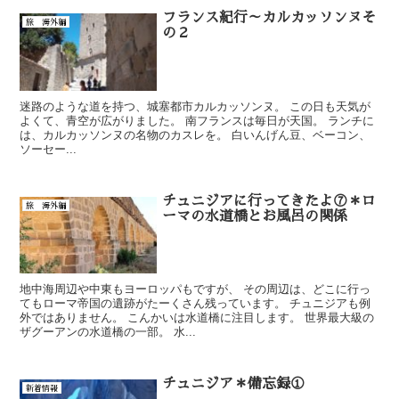
フランス紀行～カルカッソンヌそ
旅 海外編
の２
迷路のような道を持つ、城塞都市カルカッソンヌ。 この日も天気が
よくて、青空が広がりました。 南フランスは毎日が天国。 ランチに
は、カルカッソンヌの名物のカスレを。 白いんげん豆、ベーコン、
ソーセー...
チュニジアに行ってきたよ⑦＊ロ
旅 海外編
ーマの水道橋とお風呂の関係
地中海周辺や中東もヨーロッパもですが、 その周辺は、どこに行っ
てもローマ帝国の遺跡がたーくさん残っています。 チュニジアも例
外ではありません。 こんかいは水道橋に注目します。 世界最大級の
ザグーアンの水道橋の一部。 水...
チュニジア＊備忘録①
新着情報